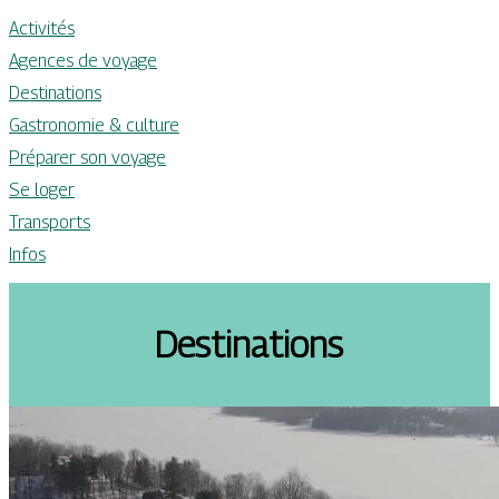
Activités
Agences de voyage
Destinations
Gastronomie & culture
Préparer son voyage
Se loger
Transports
Infos
Destinations