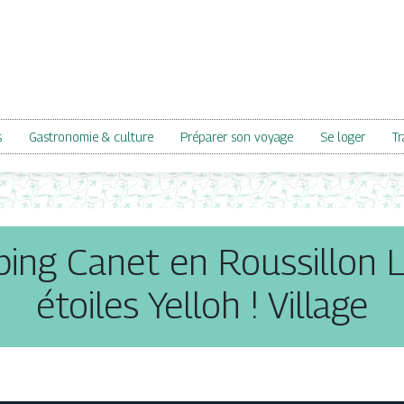
s
Gastronomie & culture
Préparer son voyage
Se loger
Tr
ping Canet en Roussillon L
étoiles Yelloh ! Village