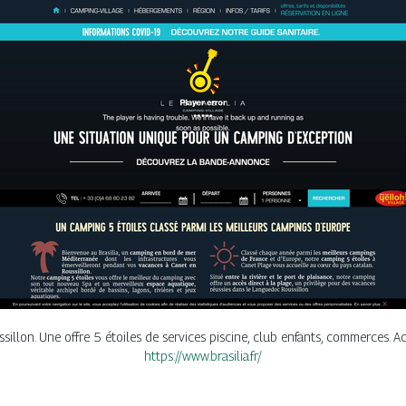
illon. Une offre 5 étoiles de services piscine, club enfants, commerces. Ac
https://www.brasilia.fr/