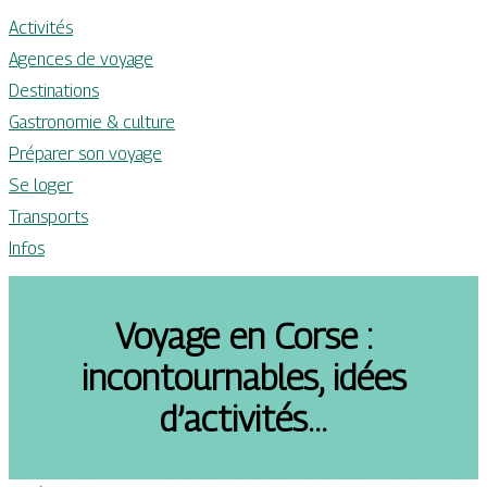
Activités
Agences de voyage
Destinations
Gastronomie & culture
Préparer son voyage
Se loger
Transports
Infos
Voyage en Corse :
incontournables, idées
d’activités…