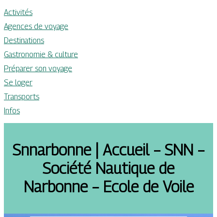
Activités
Agences de voyage
Destinations
Gastronomie & culture
Préparer son voyage
Se loger
Transports
Infos
Snnarbonne | Accueil – SNN –
Société Nautique de
Narbonne – Ecole de Voile