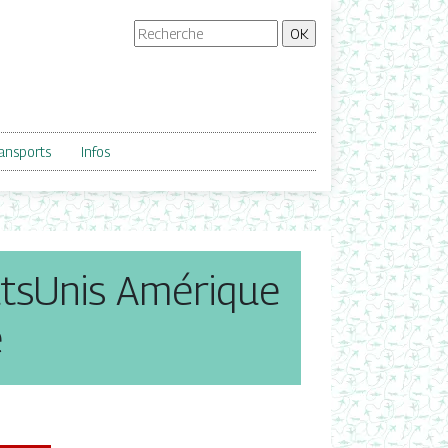
ansports
Infos
atsUnis Amérique
e