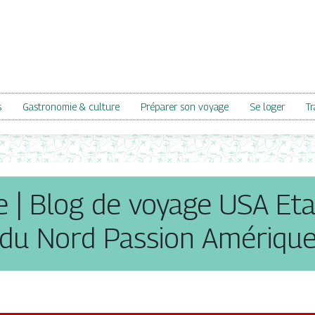
s
Gastronomie & culture
Préparer son voyage
Se loger
Tr
 | Blog de voyage USA Et
du Nord Passion Amériqu