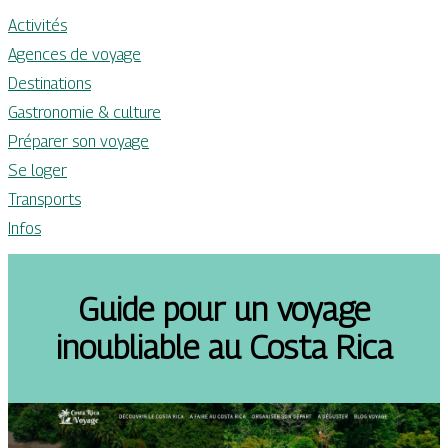
Activités
Agences de voyage
Destinations
Gastronomie & culture
Préparer son voyage
Se loger
Transports
Infos
Guide pour un voyage
inoubliable au Costa Rica