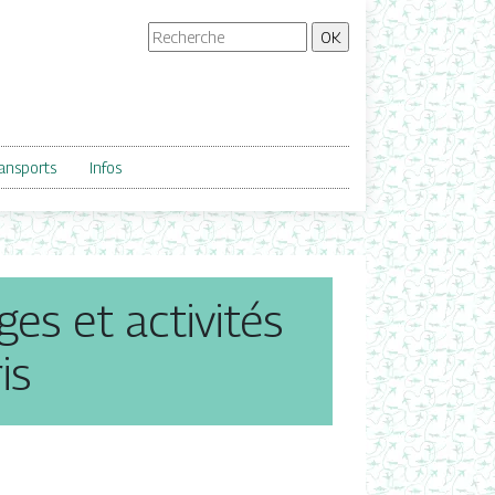
ansports
Infos
ges et activités
is