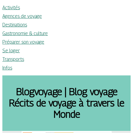
Activités
Agences de voyage
Destinations
Gastronomie & culture
Préparer son voyage
Se loger
Transports
Infos
Blogvoyage | Blog voyage
Récits de voyage à travers le
Monde